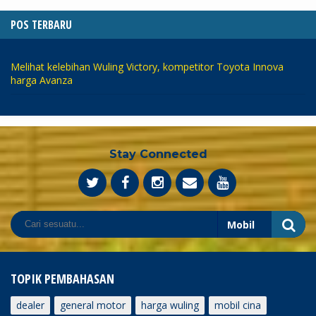
POS TERBARU
Melihat kelebihan Wuling Victory, kompetitor Toyota Innova
harga Avanza
Stay Connected
TOPIK PEMBAHASAN
dealer
general motor
harga wuling
mobil cina