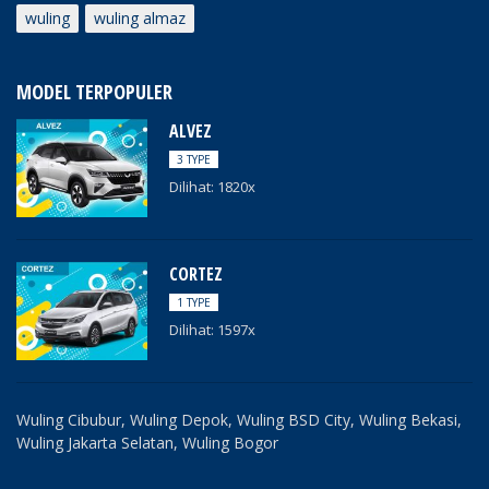
wuling
wuling almaz
MODEL TERPOPULER
ALVEZ
3 TYPE
Dilihat: 1820x
CORTEZ
1 TYPE
Dilihat: 1597x
Wuling Cibubur, Wuling Depok, Wuling BSD City, Wuling Bekasi,
Wuling Jakarta Selatan, Wuling Bogor