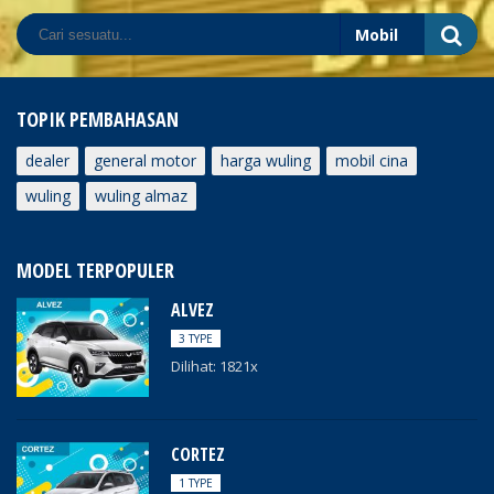
TOPIK PEMBAHASAN
dealer
general motor
harga wuling
mobil cina
wuling
wuling almaz
MODEL TERPOPULER
ALVEZ
3 TYPE
Dilihat: 1821x
CORTEZ
1 TYPE