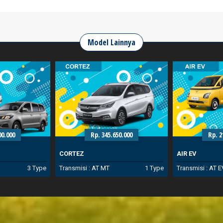
Model Lainnya
00.000
Rp. 345.650.000
Rp. 2
CORTEZ
AIR EV
3 Type
Transmisi :
AT
MT
1 Type
Transmisi :
AT
E