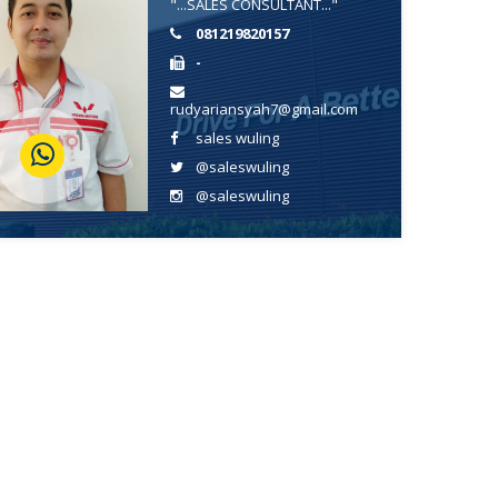
"...SALES CONSULTANT..."
081219820157
-
rudyariansyah7@gmail.com
sales wuling
@saleswuling
@saleswuling