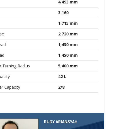
4,493 mm
3.160
1,715 mm
se
2,720 mm
ead
1,430 mm
ead
1,450 mm
 Turning Radius
5,400 mm
acity
42 L
r Capacity
2/8
RUDY ARIANSYAH