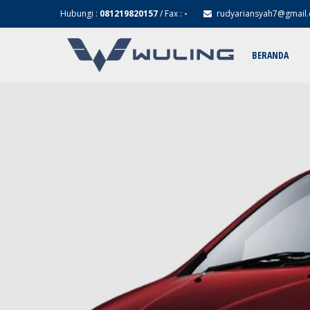
Hubungi :
081219820157
/ Fax :
-
rudyariansyah7@gmail
BERANDA