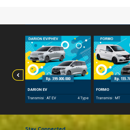
00
Rp. 399.000.000
Rp. 155.7
DARION EV
FORMO
3 Type
Transmisi :
AT
EV
4 Type
Transmisi :
MT
Stay Connected