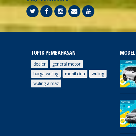
TOPIK PEMBAHASAN
MODEL
dealer
general motor
harga wuling
mobil cina
wuling
wuling almaz